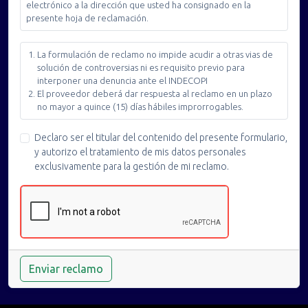
electrónico a la dirección que usted ha consignado en la
presente hoja de reclamación.
La formulación de reclamo no impide acudir a otras vias de
solución de controversias ni es requisito previo para
interponer una denuncia ante el INDECOPI
El proveedor deberá dar respuesta al reclamo en un plazo
no mayor a quince (15) días hábiles improrrogables.
Declaro ser el titular del contenido del presente formulario,
y autorizo el tratamiento de mis datos personales
exclusivamente para la gestión de mi reclamo.
Enviar reclamo