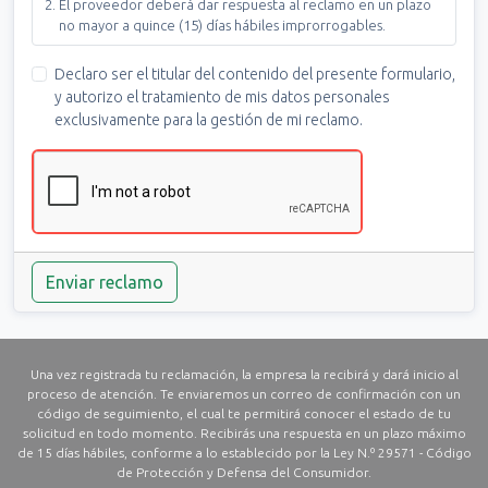
El proveedor deberá dar respuesta al reclamo en un plazo
no mayor a quince (15) días hábiles improrrogables.
Declaro ser el titular del contenido del presente formulario,
y autorizo el tratamiento de mis datos personales
exclusivamente para la gestión de mi reclamo.
Enviar reclamo
Una vez registrada tu reclamación, la empresa la recibirá y dará inicio al
proceso de atención. Te enviaremos un correo de confirmación con un
código de seguimiento, el cual te permitirá conocer el estado de tu
solicitud en todo momento. Recibirás una respuesta en un plazo máximo
de 15 días hábiles, conforme a lo establecido por la Ley N.º 29571 - Código
de Protección y Defensa del Consumidor.