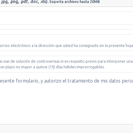
pg, .png, .pdf, .doc, .xls).
Soporta archivos hasta 20MB
.
orreo electrónico a la dirección que usted ha consignado en la presente hoj
s vias de solución de controversias ni es requisito previo para interponer u
un plazo no mayor a quince (15) días hábiles improrrogables.
presente formulario, y autorizo el tratamiento de mis datos per