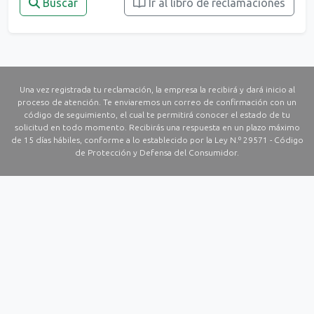
Buscar
Ir al libro de reclamaciones
Una vez registrada tu reclamación, la empresa la recibirá y dará inicio al
proceso de atención. Te enviaremos un correo de confirmación con un
código de seguimiento, el cual te permitirá conocer el estado de tu
solicitud en todo momento. Recibirás una respuesta en un plazo máximo
de 15 días hábiles, conforme a lo establecido por la Ley N.º 29571 - Código
de Protección y Defensa del Consumidor.