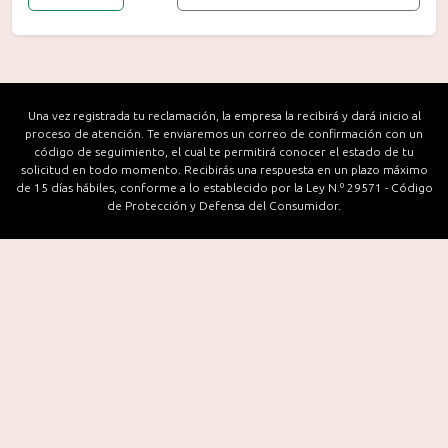
Una vez registrada tu reclamación, la empresa la recibirá y dará inicio al
proceso de atención. Te enviaremos un correo de confirmación con un
código de seguimiento, el cual te permitirá conocer el estado de tu
solicitud en todo momento. Recibirás una respuesta en un plazo máximo
de 15 días hábiles, conforme a lo establecido por la Ley N.º 29571 - Código
de Protección y Defensa del Consumidor.