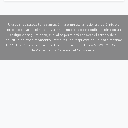
Una vez registrada tu reclamación, la empresa la recibirá y dará inicio al
proceso de atención. Te enviaremos un correo de confirmación con un
código de seguimiento, el cual te permitirá conocer el estado de tu
solicitud en todo momento. Recibirás una respuesta en un plazo máximo
de 15 días hábiles, conforme a lo establecido por la Ley N.º 29571 - Código
de Protección y Defensa del Consumidor.