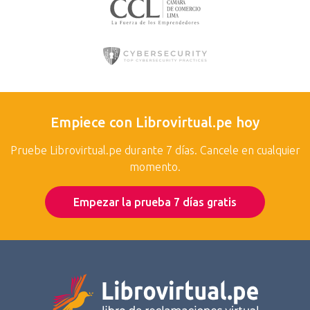
Empiece con Librovirtual.pe hoy
Pruebe Librovirtual.pe durante 7 días. Cancele en cualquier
momento.
Empezar la prueba 7 días gratis