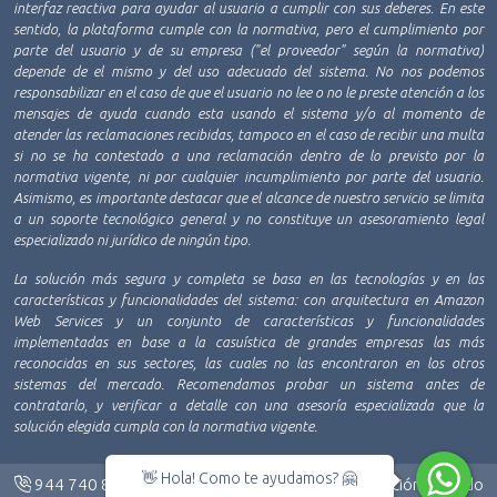
interfaz reactiva para ayudar al usuario a cumplir con sus deberes. En este
sentido, la plataforma cumple con la normativa, pero el cumplimiento por
parte del usuario y de su empresa ("el proveedor" según la normativa)
depende de el mismo y del uso adecuado del sistema. No nos podemos
responsabilizar en el caso de que el usuario no lee o no le preste atención a los
mensajes de ayuda cuando esta usando el sistema y/o al momento de
atender las reclamaciones recibidas, tampoco en el caso de recibir una multa
si no se ha contestado a una reclamación dentro de lo previsto por la
normativa vigente, ni por cualquier incumplimiento por parte del usuario.
Asimismo, es importante destacar que el alcance de nuestro servicio se limita
a un soporte tecnológico general y no constituye un asesoramiento legal
especializado ni jurídico de ningún tipo.
La solución más segura y completa se basa en las tecnologías y en las
características y funcionalidades del sistema: con arquitectura en Amazon
Web Services y un conjunto de características y funcionalidades
implementadas en base a la casuística de grandes empresas las más
reconocidas en sus sectores, las cuales no las encontraron en los otros
sistemas del mercado. Recomendamos probar un sistema antes de
contratarlo, y verificar a detalle con una asesoría especializada que la
solución elegida cumpla con la normativa vigente.
👋 Hola! Como te ayudamos? 🤗
944 740 888
|
info@librovirtual.pe
|
Atención en todo