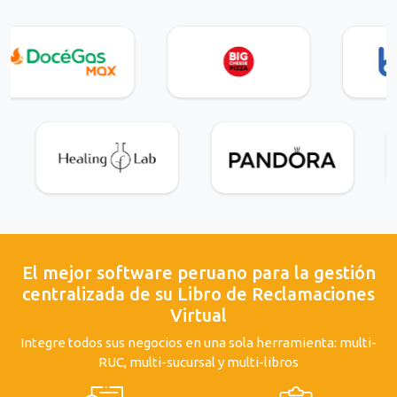
El mejor software peruano para la gestión
centralizada de su Libro de Reclamaciones
Virtual
Integre todos sus negocios en una sola herramienta: multi-
RUC, multi-sucursal y multi-libros